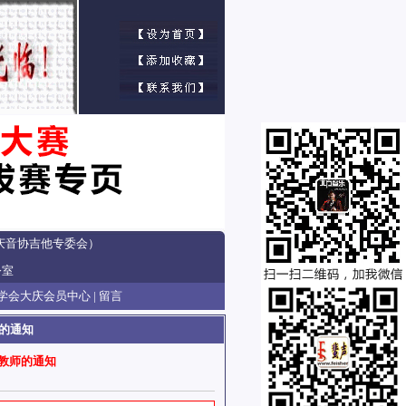
庆音协吉他专委会）
公室
学会大庆会员中心
|
留言
的通知
教师的通知