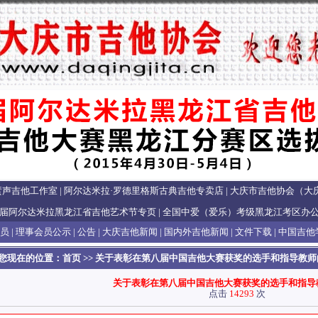
蜚声吉他工作室
|
阿尔达米拉·罗德里格斯古典吉他专卖店
|
大庆市吉他协会（大
届阿尔达米拉黑龙江省吉他艺术节专页
|
全国中爱（爱乐）考级黑龙江考区办
员
|
理事会员公示
|
公告
|
大庆吉他新闻
|
国内外吉他新闻
|
文件下载
|
中国吉他
您现在的位置：
首页
>> 关于表彰在第八届中国吉他大赛获奖的选手和指导教师
关于表彰在第八届中国吉他大赛获奖的选手和指导
点击
14293
次