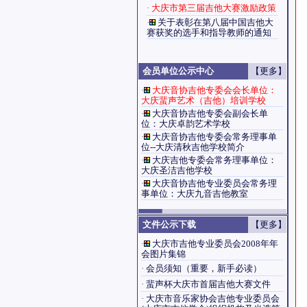
·
大庆市第三届吉他大赛激励政策
·
关于表彰在第八届中国吉他大
赛获奖的选手和指导教师的通知
会员单位公示中心
【更多】
·
大庆音协吉他专委会会长单位：
大庆蜚声艺术（吉他）培训学校
·
大庆音协吉他专委会副会长单
位：大庆卓韵艺术学校
·
大庆音协吉他专委会常务理事单
位--大庆清秋吉他学校简介
·
大庆吉他专委会常务理事单位：
大庆圣洁吉他学校
·
大庆音协吉他专业委员会常务理
事单位：大庆九音吉他教室
文件公示下载
【更多】
·
大庆市吉他专业委员会2008年年
会图片集锦
·
会员须知（重要，新手必读）
·
蜚声杯大庆市首届吉他大赛文件
·
大庆市音乐家协会吉他专业委员会