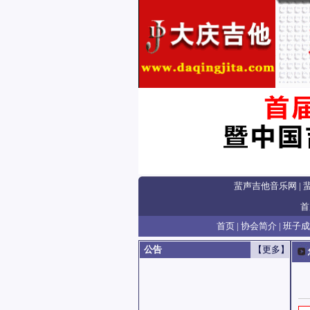
蜚声吉他音乐网
|
首
首页
|
协会简介
|
班子成
公告
【更多】