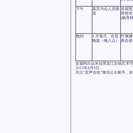
下午
嘉宾与会人员报
首届黑
道
师资培
(杨育
晚间
1 开幕式、欢迎
叶琳娜
晚宴（晚八点）
典吉他
首届阿尔达米拉黑龙江吉他艺术
2015年4月9日
关注“蜚声吉他”
微信公众账号，在