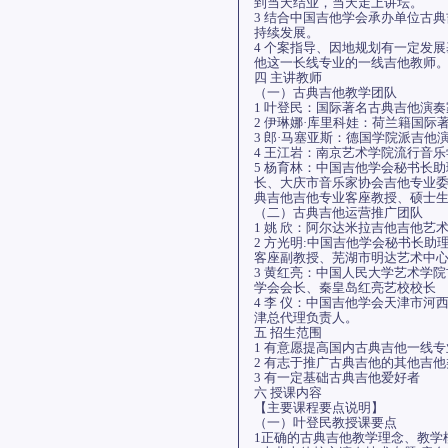
到当天结业，当天走上讲坛。
3 结合中国吉他学会承办单位古
持续发展。
4 个案指导、因地规划有一定发
他这一长线专业的一线吉他教师
四 主讲教师
（一）古典吉他教学团队
1 叶登民：国际著名古典吉他演
2 伊琳娜·库里科娃：荷兰籍国际
3 郎·马塞亚斯：德国学院派吉
4 王江岩：南京艺术学院流行音
5 杨育林：中国吉他学会秘书长
长、大庆市音乐家协会吉他专业
典吉他吉他专业客座教授、硕士
（二）古典吉他运营推广团队
1 姚 欣：阿尔达米拉吉他吉他
2 方光明:中国吉他学会秘书长
客座副教授、芜湖市明达艺术中
3 黄红亮：中国人民大学艺术学
学会会长、秦皇岛红亮艺校校长
4 李 仪：中国吉他学会天津市
津总代理负责人。
五 招生范围
1 有意愿提高国内古典吉他一线
2 有志于推广古典吉他的其他吉
3 有一定基础古典吉他爱好者
六 授课内容
【主要课程要点说明】
（一）叶登民教授课要点
1正确的古典吉他教学理念、教学