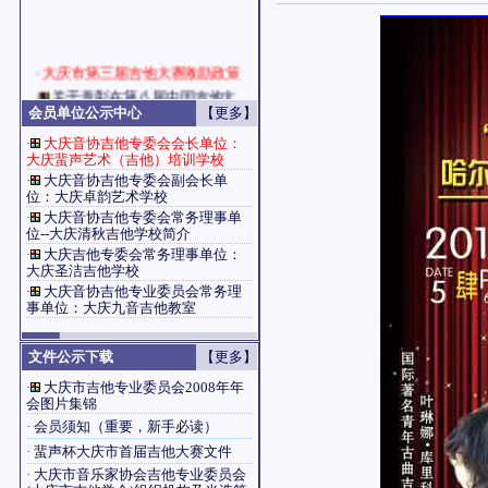
·
大庆市第三届吉他大赛激励政策
·
关于表彰在第八届中国吉他大
赛获奖的选手和指导教师的通知
会员单位公示中心
【更多】
·
大庆音协吉他专委会会长单位：
大庆蜚声艺术（吉他）培训学校
·
大庆音协吉他专委会副会长单
位：大庆卓韵艺术学校
·
大庆音协吉他专委会常务理事单
位--大庆清秋吉他学校简介
·
大庆吉他专委会常务理事单位：
大庆圣洁吉他学校
·
大庆音协吉他专业委员会常务理
事单位：大庆九音吉他教室
文件公示下载
【更多】
·
大庆市吉他专业委员会2008年年
会图片集锦
·
会员须知（重要，新手必读）
·
蜚声杯大庆市首届吉他大赛文件
·
大庆市音乐家协会吉他专业委员会