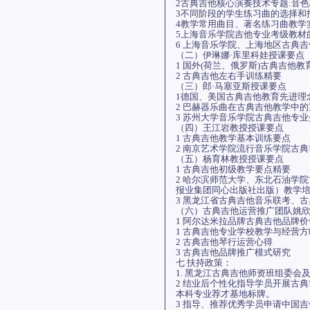
2古典吉他核心演奏技术专题:音
3不同阶段的学生练习曲的选择和
4教学常用曲目、著名练习曲教学
5上海音乐学院吉他专业考级教材
6 上海音乐学院、上海地区古典
（二）伊琳娜·库里科娃授课要点
1 国外(荷兰、俄罗斯)古典吉他教
2 古典吉他左右手训练精要
（三）郎·马塞亚斯授课要点
1德国、美国古典吉他教育先进理
2 巴赫器乐曲在古典吉他教学中
3 苏州大学音乐学院古典吉他专业
（四）王江岩教授授课要点
1 古典吉他教学基本训练要点
2 南京艺术学院流行音乐学院古
（五）杨育林教授授课要点
1 古典吉他初级教学要点精要
2 哈尔滨师范大学、东北石油学
报业集团同心出版社出版）教学
3 黑龙江省古典吉他音乐联考、
（六）古典吉他运营推广团队姚
1 阿尔达米拉品牌古典吉他品牌
1 古典吉他专业学校教学与经营方
2 古典吉他琴行运营心得
3 古典吉他品牌推广模式研究
七 扶持政策：
1. 黑龙江古典吉他师资班组委
2 结业后个性化指导学员开展古
本科专业荐才基地标牌。
3 指导、推荐优秀学员申请中国