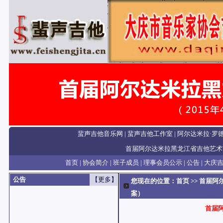
蜚声吉他音乐网
|
蜚声吉他工作室
|
阿尔达米拉·罗
首届阿尔达米拉黑龙江省吉他艺术
首页
|
协会简介
|
班子成员
|
理事会员公示
|
公告
|
大庆
公告
【更多】
您现在的位置：
首页
>> 首届
案）
首届