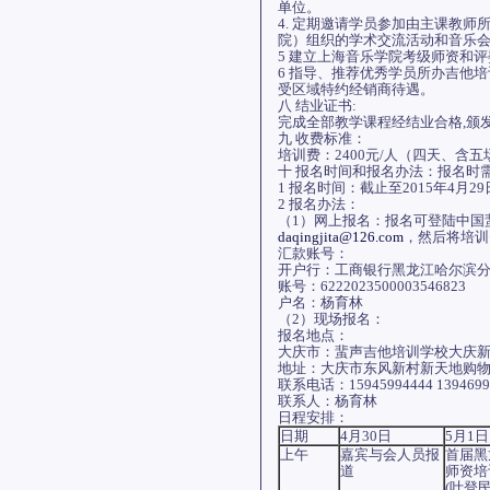
单位。
4. 定期邀请学员参加由主课教
院）组织的学术交流活动和音乐
5 建立上海音乐学院考级师资和
6 指导、推荐优秀学员所办吉他
受区域特约经销商待遇。
八 结业证书:
完成全部教学课程经结业合格,颁
九 收费标准：
培训费：2400元/人（四天、含
十 报名时间和报名办法：报名时
1 报名时间：截止至2015年4月2
2 报名办法：
（1）网上报名：报名可登陆中国
daqingjita@126.com
，然后将培训
汇款账号：
开户行：工商银行黑龙江哈尔滨
账号：6222023500003546823
户名：杨育林
（2）现场报名：
报名地点：
大庆市：蜚声吉他培训学校大庆
地址：大庆市东风新村新天地购物
联系电话：15945994444 1394699
联系人：杨育林
日程安排：
日期
4月30日
5月1日
上午
嘉宾与会人员报
首届黑
道
师资培
(叶登