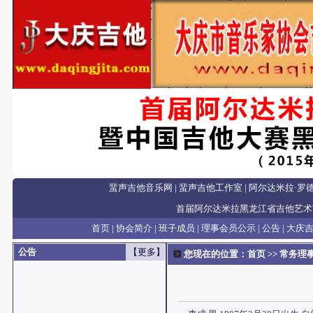
蜚声吉他音乐网
|
蜚声吉他工作室
|
阿尔达米拉·罗
首届阿尔达米拉黑龙江省吉他艺术
首页
|
协会简介
|
班子成员
|
理事会员公示
|
公告
|
大庆
公告
【更多】
您现在的位置：
首页
>> 常务