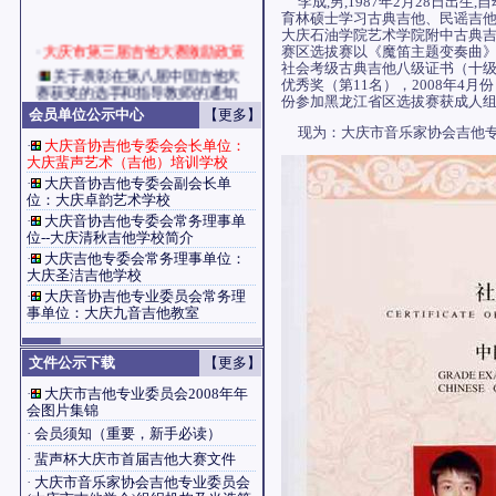
李成,男,1987年2月28日出生
育林硕士学习古典吉他、民谣吉他演
大庆石油学院艺术学院附中古典吉
·
大庆市第三届吉他大赛激励政策
赛区选拔赛以《魔笛主题变奏曲》
社会考级古典吉他八级证书（十级
·
关于表彰在第八届中国吉他大
优秀奖（第11名），2008年
赛获奖的选手和指导教师的通知
份参加黑龙江省区选拔赛获成人
会员单位公示中心
【更多】
现为：大庆市音乐家协会吉他专
·
大庆音协吉他专委会会长单位：
大庆蜚声艺术（吉他）培训学校
·
大庆音协吉他专委会副会长单
位：大庆卓韵艺术学校
·
大庆音协吉他专委会常务理事单
位--大庆清秋吉他学校简介
·
大庆吉他专委会常务理事单位：
大庆圣洁吉他学校
·
大庆音协吉他专业委员会常务理
事单位：大庆九音吉他教室
文件公示下载
【更多】
·
大庆市吉他专业委员会2008年年
会图片集锦
·
会员须知（重要，新手必读）
·
蜚声杯大庆市首届吉他大赛文件
·
大庆市音乐家协会吉他专业委员会