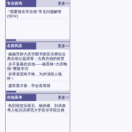
专业咨询
更多>>
·
“我要报名学吉他”常见问题解答
(NEW)
名师风采
更多>>
·
杨杨芳婷大庆市图书馆音乐驿站古
典吉他公益讲座：古典吉他的前世
·
永不落幕的吉他------杨育林<大庆晚
报>整版专访
·
衣带渐宽终不悔，为伊消得人憔
悴！
·
盛世显才俊，学会造英雄
吉他高考
更多>>
·
热烈祝贺乐双石、杨倬睿、刘卓南
考入哈尔滨师范大学音乐学院古典