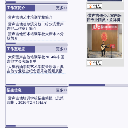
·
杨育林中央电视台网络频道区域
博览名家访谈
工作室简介
更多>>
·
杨育林荣登2010年《北方音乐》
·
蜚声吉他少儿室内乐
第12期封面人物、大庆电视台
·
蜚声吉他艺术培训学校简介
团专业团员：孟祥博
《吉他人生》专访图文
·
蜚声吉他哈尔滨分校（哈尔滨蜚声
吉他工作室）简介
·
蜚声吉他艺术培训学校大庆水木分
校简介
工作室动态
更多>>
·
大庆蜚声吉他培训学校2014年中国
吉他学会考级名单
·
大庆石油学院艺术学院音乐系古典
吉他专业建业纪念音乐会视频展播
招生信息
更多>>
·
蜚声吉他培训学校招生简报（总第
33期，2026年2月19日发