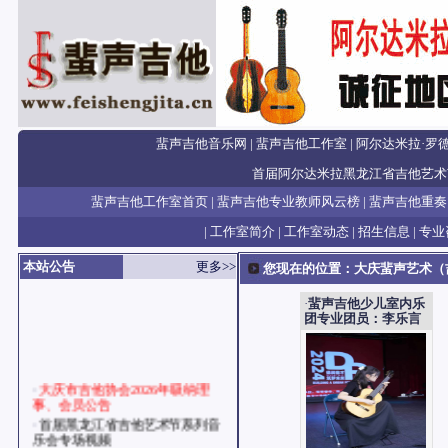
蜚声吉他音乐网
|
蜚声吉他工作室
|
阿尔达米拉·罗
首届阿尔达米拉黑龙江省吉他艺术
蜚声吉他工作室首页
|
蜚声吉他专业教师风云榜
|
蜚声吉他重奏
|
工作室简介
|
工作室动态
|
招生信息
|
专业
本站公告
更多>>
您现在的位置：
大庆蜚声艺术（
·
蜚声吉他少儿室内乐
团专业团员：李乐言
·
大庆市吉他协会2026年吸纳理
事、会员公告
·
首届黑龙江省吉他艺术节系列音
乐会专场视频