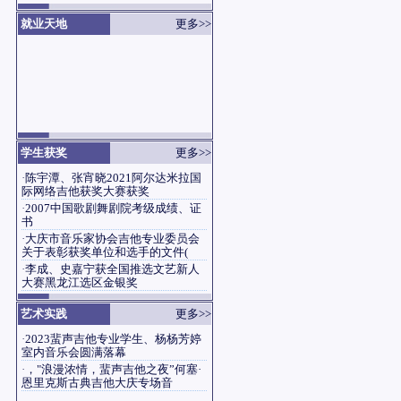
就业天地
更多>>
学生获奖
更多>>
·
陈宇潭、张宵晓2021阿尔达米拉国
际网络吉他获奖大赛获奖
·
2007中国歌剧舞剧院考级成绩、证
书
·
大庆市音乐家协会吉他专业委员会
关于表彰获奖单位和选手的文件(
·
李成、史嘉宁获全国推选文艺新人
大赛黑龙江选区金银奖
艺术实践
更多>>
·
2023蜚声吉他专业学生、杨杨芳婷
室内音乐会圆满落幕
·
，"浪漫浓情，蜚声吉他之夜”何塞·
恩里克斯古典吉他大庆专场音